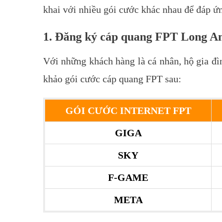
khai với nhiều gói cước khác nhau để đáp ứ
1. Đăng ký cáp quang FPT Long An
Với những khách hàng là cá nhân, hộ gia đì
khảo gói cước cáp quang FPT sau:
GÓI CƯỚC INTERNET FPT
GIGA
SKY
F-GAME
META