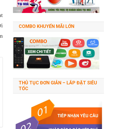
ạt
ời
COMBO KHUYẾN MÃI LỚN
âm
THỦ TỤC ĐƠN GIẢN – LẮP ĐẶT SIÊU
TỐC