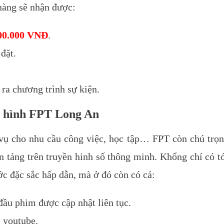
àng sẽ nhận được:
00.000 VNĐ
.
đặt.
ra chương trình sự kiện.
ền hình FPT Long An
 vụ cho nhu cầu công việc, học tập… FPT còn chú trọ
ền tảng trên truyền hinh số thông minh.
Khổng chí có t
c đặc sắc hấp dẫn, mà ở đó còn có cả:
ầu phim được cập nhật liên tục.
 youtube.