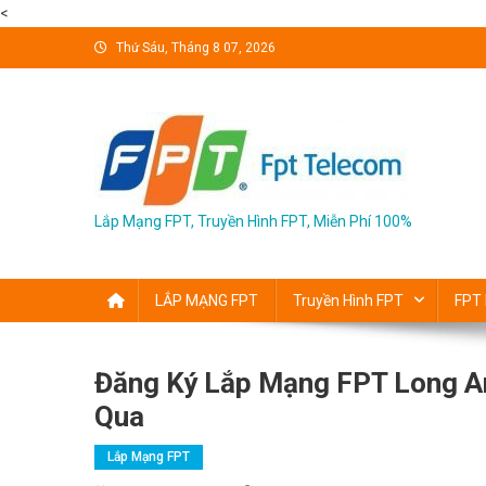
<
Skip
Thứ Sáu, Tháng 8 07, 2026
to
content
Lắp Mạng FPT, Truyền Hình FPT, Miễn Phí 100%
LẮP MẠNG FPT
Truyền Hình FPT
FPT 
Đăng Ký Lắp Mạng FPT Long A
Qua
Lắp Mạng FPT