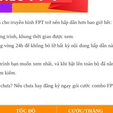
m cho truyền hình FPT trở nên hấp dẫn hơn bao giờ hết:
ng trình, khung thời gian được xem.
ong vòng 24h để không bỏ lỡ bất kỳ nội dung hấp dẫn n
trình bạn muốn xem nhất, và khi bật lên toàn bộ đã n
ìm kiếm.
T chưa? Nếu chưa hay đăng ký ngay gói cước combo F
TỐC ĐỘ
CƯỚC/THÁNG