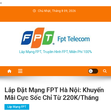
<
Skip
Chủ Nhật, Tháng 8 09, 2026
to
content
Lắp Mạng FPT, Truyền Hình FPT, Miễn Phí 100%
Lắp Đặt Mạng FPT Hà Nội: Khuyến
Mãi Cực Sốc Chỉ Từ 220K/Tháng
Lắp Mạng FPT